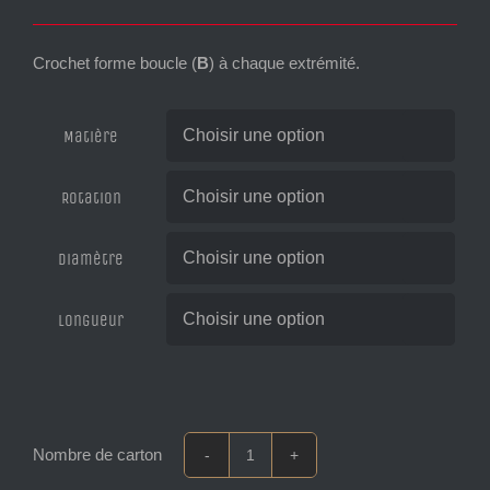
Crochet forme boucle (
B
) à chaque extrémité.
Matière

Rotation

Diamètre

Longueur

quantité