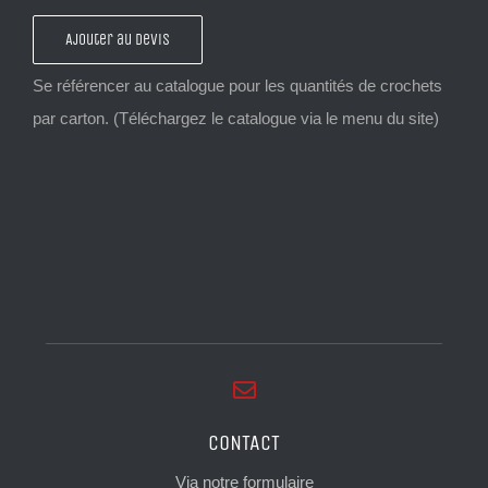
de
Ajouter au devis
CROCHET
PEINTURE
B
CONTACT
Via notre formulaire