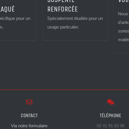
LAQUÉ
RENFORCÉE
Nous 
cifique pour un
Spécialement étudiée pour un
d'arti
s.
usage particulier.
sorte
matièr
CONTACT
TÉLÉPHONE
Via notre formulaire
02 41 91 63 98