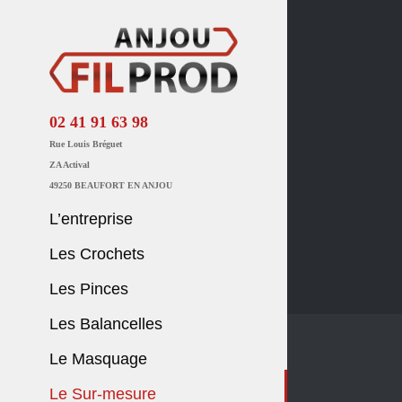
Passer
au
contenu
02 41 91 63 98
Rue Louis Bréguet
ZA Actival
49250 BEAUFORT EN ANJOU
L’entreprise
Les Crochets
Les Pinces
Les Balancelles
Le Masquage
Le Sur-mesure