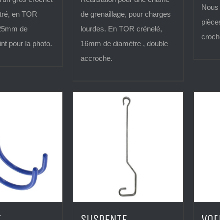
Nous 
ntré, en TOR
de grenaillage, pour charges
pièce
 25mm de
lourdes. En TOR crénelé,
croch
nt pour la photo.
16mm de diamètre , double
accroche.
T
SUSPENTE
Vot