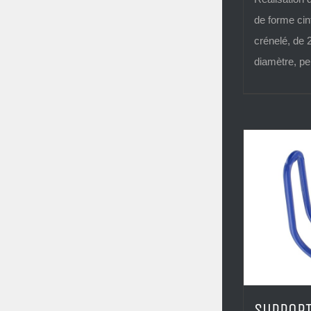
de forme ci
crénelé, de
diamètre, pei
SUPPOR