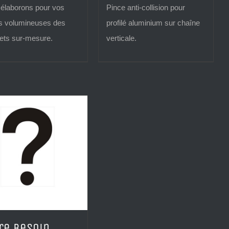
élaborons pour vos
Pince anti-collision pour
s volumineuses des
profilé aluminium sur chaîne
ets sur-mesure.
verticale.
re besoin