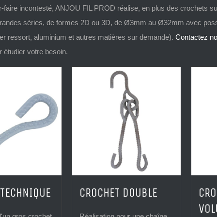
r-faire incontesté
, ANJOU FIL PROD
réalise, en plus des crochets su
randes séries, de formes 2D
ou
3D, de Ø3mm au Ø32mm avec possib
er ressort,
aluminium
et autres matières sur demande).
Contactez n
r étudier votre besoin.
TECHNIQUE
CROCHET DOUBLE
CRO
VOL
d'un gros crochet
Réalisation pour une chaîne