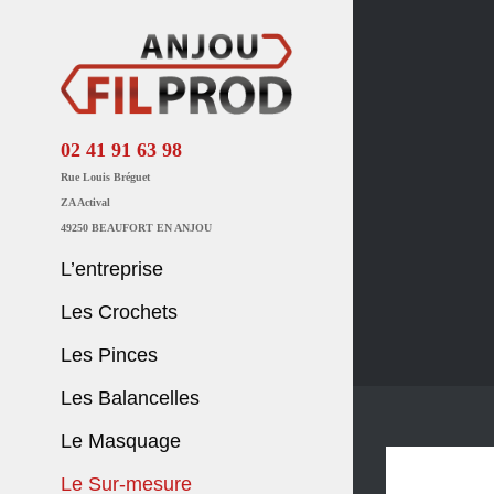
Passer
au
contenu
02 41 91 63 98
Rue Louis Bréguet
ZA Actival
49250 BEAUFORT EN ANJOU
L’entreprise
Les Crochets
Les Pinces
Les Balancelles
Le Masquage
Le Sur-mesure