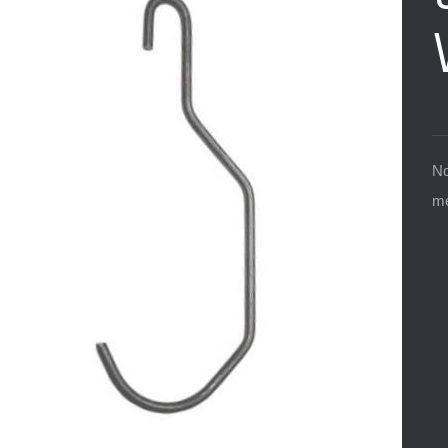
No
me